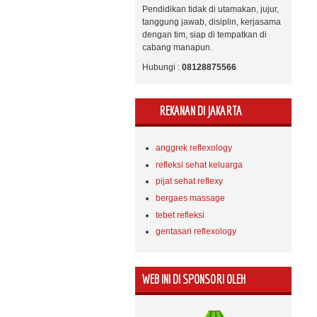
Pendidikan tidak di utamakan, jujur,
tanggung jawab, disiplin, kerjasama
dengan tim, siap di tempatkan di
cabang manapun.
Hubungi :
08128875566
REKANAN DI JAKARTA
anggrek reflexology
refleksi sehat keluarga
pijat sehat reflexy
bergaes massage
tebet refleksi
gentasari reflexology
WEB INI DI SPONSORI OLEH