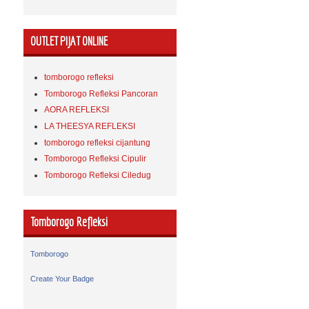
OUTLET PIJAT ONLINE
tomborogo refleksi
Tomborogo Refleksi Pancoran
AORA REFLEKSI
LA THEESYA REFLEKSI
tomborogo refleksi cijantung
Tomborogo Refleksi Cipulir
Tomborogo Refleksi Ciledug
Tomborogo Refleksi
Tomborogo
Create Your Badge