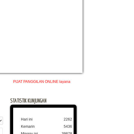
PIJAT PANGGILAN ONLINE layanan profesional pijat refleksi tradisional panggilan
STATISTIK KUNJUNGAN
Hari ini
2262
#
Kemarin
5436
Minggu ini
39878