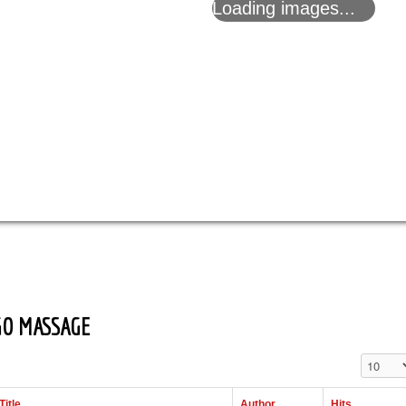
Loading images...
GO MASSAGE
Display 
Title
Author
Hits