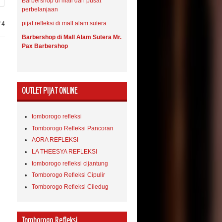
Barbershop di mall dan pusat
perbelanjaan
pijat refleksi di mall alam sutera
 4
Barbershop di Mall Alam Sutera Mr.
Pax Barbershop
OUTLET PIJAT ONLINE
tomborogo refleksi
Tomborogo Refleksi Pancoran
AORA REFLEKSI
LA THEESYA REFLEKSI
tomborogo refleksi cijantung
Tomborogo Refleksi Cipulir
Tomborogo Refleksi Ciledug
Tomborogo Refleksi