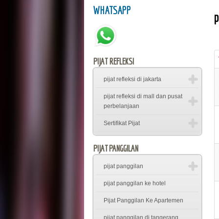
WHATSAPP
p
PIJAT REFLEKSI
pijat refleksi di jakarta
pijat refleksi di mall dan pusat
perbelanjaan
Sertifikat Pijat
PIJAT PANGGILAN
pijat panggilan
pijat panggilan ke hotel
Pijat Panggilan Ke Apartemen
pijat panggilan di tangerang