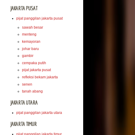
JAKARTA PUSAT
pijat panggilan jakarta pusat
sawah besar
menteng
kemayoran
johar baru
gambir
cempaka putih
pijat jakarta pusat
refleksi bekam jakarta
senen
tanah abang
JAKARTA UTARA
pijat panggilan jakarta utara
JAKARTA TIMUR
pijat panggilan jakarta timur