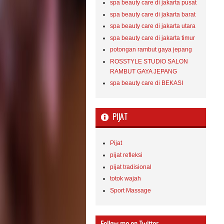
spa beauty care di jakarta pusat
spa beauty care di jakarta barat
spa beauty care di jakarta utara
spa beauty care di jakarta timur
potongan rambut gaya jepang
ROSSTYLE STUDIO SALON
RAMBUT GAYA JEPANG
spa beauty care di BEKASI
PIJAT
Pijat
pijat refleksi
pijat tradisional
totok wajah
Sport Massage