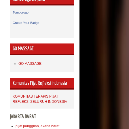
Tomborogo
Create Your Badge
GO MASSAGE
GO MASSAGE
Komunitas Pijat Refleksi Indonesia
KOMUNITAS TERAPIS PIJAT
REFLEKSI SELURUH INDONESIA
JAKARTA BARAT
pijat panggilan jakarta barat