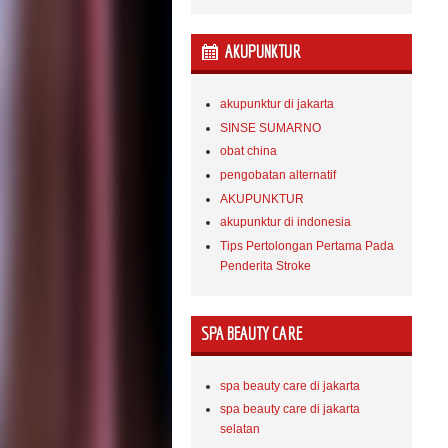
AKUPUNKTUR
akupunktur di jakarta
SINSE SUMARNO
obat china
pengobatan alternatif
AKUPUNKTUR
akupunktur di indonesia
Tips Pertolongan Pertama Pada
Penderita Stroke
SPA BEAUTY CARE
spa beauty care di jakarta
spa beauty care di jakarta
selatan