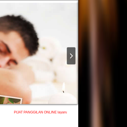
PIJAT PANGGILAN ONLINE layanan profesional pijat refleksi tradisional panggilan