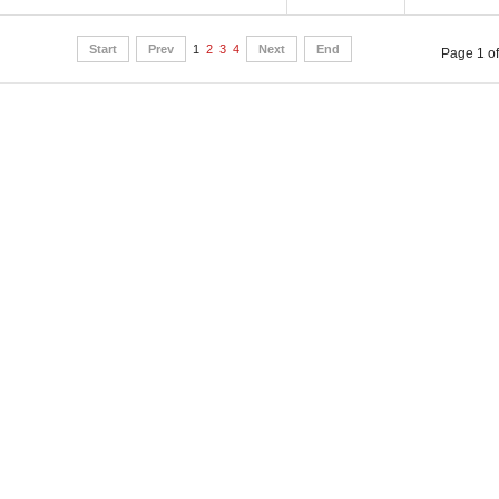
Start
Prev
1
2
3
4
Next
End
Page 1 of