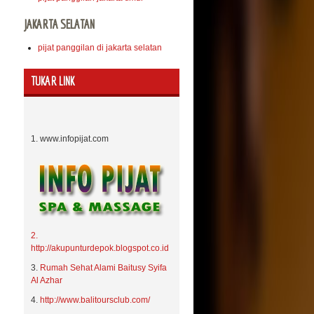
JAKARTA SELATAN
pijat panggilan di jakarta selatan
TUKAR LINK
1. www.infopijat.com
2.
http://akupunturdepok.blogspot.co.id
3.
Rumah Sehat Alami Baitusy Syifa
Al Azhar
4.
http://www.balitoursclub.com/