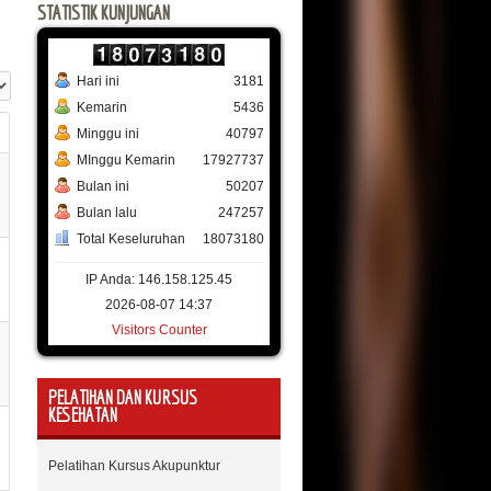
STATISTIK KUNJUNGAN
Hari ini
3181
#
Kemarin
5436
Minggu ini
40797
MInggu Kemarin
17927737
Bulan ini
50207
Bulan lalu
247257
Total Keseluruhan
18073180
IP Anda: 146.158.125.45
2026-08-07 14:37
Visitors Counter
PELATIHAN DAN KURSUS
KESEHATAN
Pelatihan Kursus Akupunktur