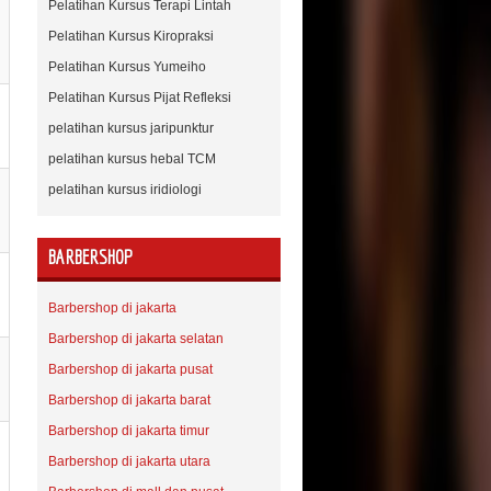
Pelatihan Kursus Terapi Lintah
Pelatihan Kursus Kiropraksi
Pelatihan Kursus Yumeiho
Pelatihan Kursus Pijat Refleksi
pelatihan kursus jaripunktur
pelatihan kursus hebal TCM
pelatihan kursus iridiologi
BARBERSHOP
Barbershop di jakarta
Barbershop di jakarta selatan
Barbershop di jakarta pusat
Barbershop di jakarta barat
Barbershop di jakarta timur
Barbershop di jakarta utara