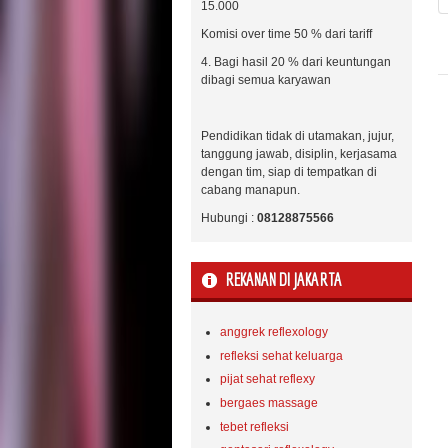
15.000
Komisi over time 50 % dari tariff
4. Bagi hasil 20 % dari keuntungan
dibagi semua karyawan
Pendidikan tidak di utamakan, jujur,
tanggung jawab, disiplin, kerjasama
dengan tim, siap di tempatkan di
cabang manapun.
Hubungi :
08128875566
REKANAN DI JAKARTA
anggrek reflexology
refleksi sehat keluarga
pijat sehat reflexy
bergaes massage
tebet refleksi