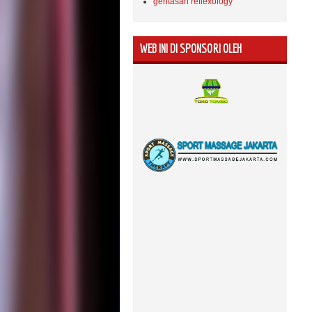
gentasari reflexology
WEB INI DI SPONSORI OLEH