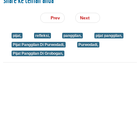
share ke teman anda
Prev
Next
pijat,
refleksi,
panggilan,
pijat panggilan,
Pijat Panggilan Di Purwodadi,
Purwodadi,
Pijat Panggilan Di Grobogan,